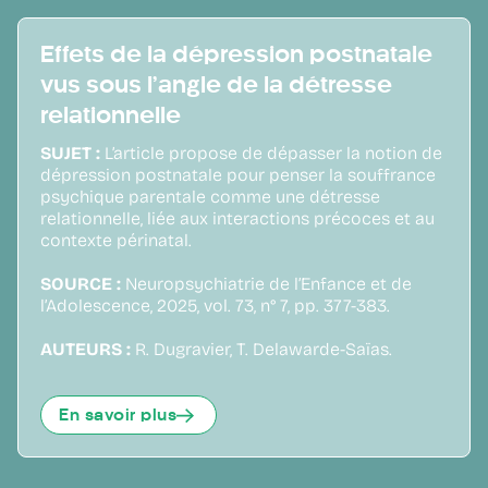
Effets de la dépression postnatale
vus sous l’angle de la détresse
relationnelle
SUJET :
L’article propose de dépasser la notion de
dépression postnatale pour penser la souffrance
psychique parentale comme une détresse
relationnelle, liée aux interactions précoces et au
contexte périnatal.
SOURCE :
Neuropsychiatrie de l’Enfance et de
l’Adolescence, 2025, vol. 73, n° 7, pp. 377-383.
AUTEURS :
R. Dugravier, T. Delawarde-Saïas.
En savoir plus