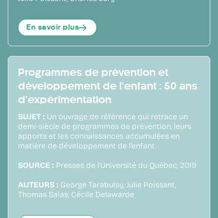
En savoir plus
Programmes de prévention et
développement de l’enfant : 50 ans
d’expérimentation
SUJET :
Un ouvrage de référence qui retrace un
demi-siècle de programmes de prévention, leurs
apports et les connaissances accumulées en
matière de développement de l’enfant.
SOURCE :
Presses de l’Université du Québec, 2019
AUTEURS :
George Tarabulsy, Julie Poissant,
Thomas Saïas, Cécile Delawarde