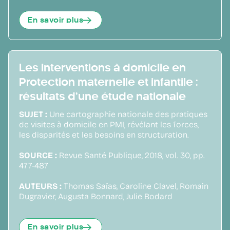
En savoir plus
Les interventions à domicile en
Protection maternelle et infantile :
résultats d’une étude nationale
SUJET :
Une cartographie nationale des pratiques
de visites à domicile en PMI, révélant les forces,
les disparités et les besoins en structuration.
SOURCE :
Revue Santé Publique, 2018, vol. 30, pp.
477-487
AUTEURS :
Thomas Saïas, Caroline Clavel, Romain
Dugravier, Augusta Bonnard, Julie Bodard
En savoir plus